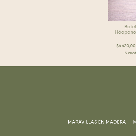
Botel
Hóoponop
$4.420,0
6
cuot
MARAVILLAS EN MADERA