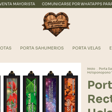
RISTA
COMUNICARSE POR WHATAPPS PARA VENTA MAY
OTAS
PORTA SAHUMERIOS
PORTA VELAS
E
Inicio
.
Porta S
Ho'oponopono V
Por
Rec