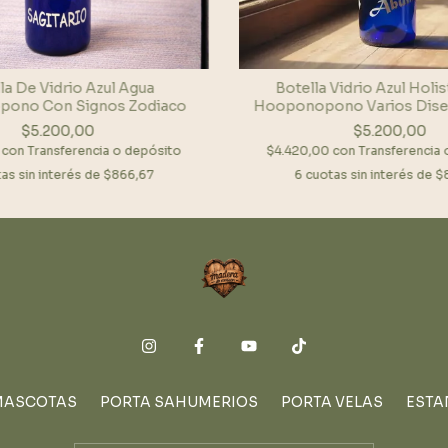
la De Vidrio Azul Agua
Botella Vidrio Azul Holi
ono Con Signos Zodiaco
Hooponopono Varios Dise
$5.200,00
$5.200,00
0
con
Transferencia o depósito
$4.420,00
con
Transferencia
as sin interés de
$866,67
6
cuotas sin interés de
$
MASCOTAS
PORTA SAHUMERIOS
PORTA VELAS
ESTA