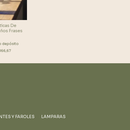
sticas De
ños Frases
 o depósito
866,67
NTES Y FAROLES
LAMPARAS