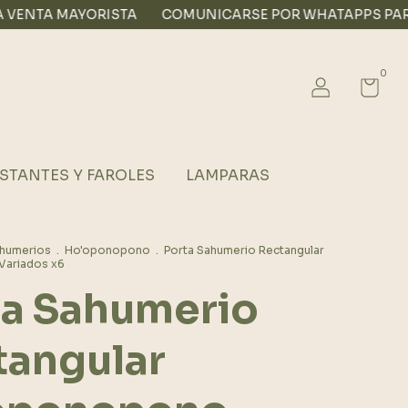
ORISTA
COMUNICARSE POR WHATAPPS PARA VENTA MA
0
STANTES Y FAROLES
LAMPARAS
ahumerios
.
Ho'oponopono
.
Porta Sahumerio Rectangular
ariados x6
ta Sahumerio
tangular