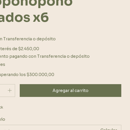
oponopono
ados x6
n
Transferencia o depósito
nterés de
$2.450,00
ento
pagando con Transferencia o depósito
les
uperando los
$300.000,00
ck
Cambiar CP
el CP:
vío