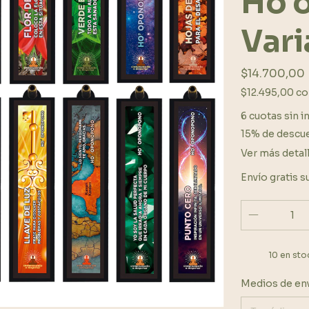
Ho'
Vari
$14.700,00
$12.495,00
co
6
cuotas sin i
15% de descu
Ver más detal
Envío gratis
s
10
en sto
Entregas para 
Medios de en