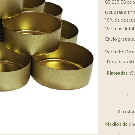
$3.623,55
con
6
cuotas sin i
15% de descu
Ver más detal
Envío gratis
s
Variante:
Dora
Doradas x30
Plateadas x5
5
en sto
Entregas para 
Medios de en