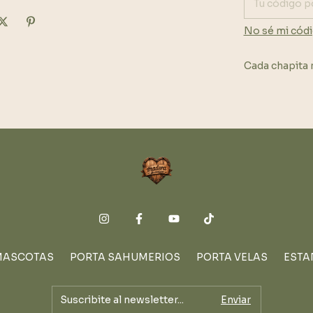
No sé mi códi
Cada chapita 
MASCOTAS
PORTA SAHUMERIOS
PORTA VELAS
ESTA