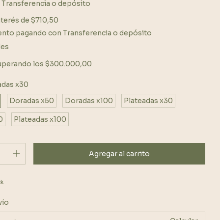
Transferencia o depósito
nterés de
$710,50
ento
pagando con Transferencia o depósito
les
uperando los
$300.000,00
das x30
Doradas x50
Doradas x100
Plateadas x30
0
Plateadas x100
ck
Cambiar CP
el CP:
vío